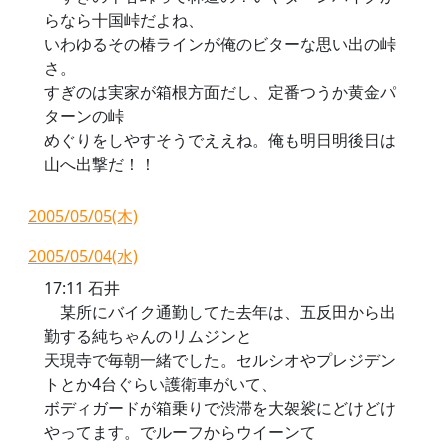
らなら十国峠だよね、
いわゆるその椿ラインが俺のビターな思い出の峠
さ。
すぎのは実家が箱根方面だし、定番つうか黄金パ
ターンの峠
めぐりをしやすそうでええね。俺も明日明後日は
山へ出撃だ！！
2005/05/05(木)
2005/05/04(水)
17:11 石井
某所にバイク通勤してた去年は、五反田から出
勤する純ちゃんのリムジンと
天現寺で毎朝一緒でした。セルシオやプレジデン
トとか4台ぐらい護衛車がいて、
ボディガードが箱乗りで渋滞を大袈裟にどけどけ
やってます。でルーフからウイーンて