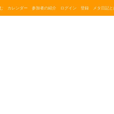
む
カレンダー
参加者の紹介
ログイン
登録
メタ日記と